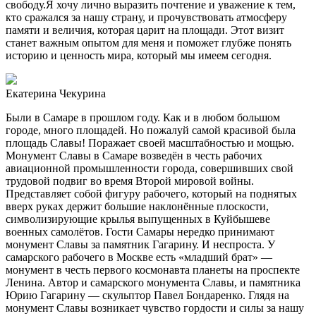
свободу.Я хочу лично выразить почтение и уважение к тем,
кто сражался за нашу страну, и прочувствовать атмосферу
памяти и величия, которая царит на площади. Этот визит
станет важным опытом для меня и поможет глубже понять
историю и ценность мира, который мы имеем сегодня.
Екатерина Чекурина
Были в Самаре в прошлом году. Как и в любом большом
городе, много площадей. Но пожалуй самой красивой была
площадь Славы! Поражает своей масштабностью и мощью.
Монумент Славы в Самаре возведён в честь рабочих
авиационной промышленности города, совершивших свой
трудовой подвиг во время Второй мировой войны.
Представляет собой фигуру рабочего, который на поднятых
вверх руках держит большие наклонённые плоскости,
символизирующие крылья выпущенных в Куйбышеве
военных самолётов. Гости Самары нередко принимают
монумент Славы за памятник Гагарину. И неспроста. У
самарского рабочего в Москве есть «младший брат» —
монумент в честь первого космонавта планеты на проспекте
Ленина. Автор и самарского монумента Славы, и памятника
Юрию Гагарину — скульптор Павел Бондаренко. Глядя на
монумент Славы возникает чувство гордости и силы за нашу