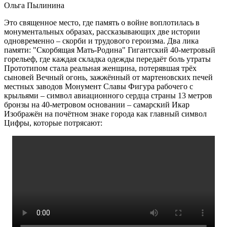
Ольга Пылинина
Это священное место, где память о войне воплотилась в
монументальных образах, рассказывающих две истории
одновременно – скорби и трудового героизма. Два лика
памяти: "Скорбящая Мать-Родина" Гигантский 40-метровый
горельеф, где каждая складка одежды передаёт боль утраты
Прототипом стала реальная женщина, потерявшая трёх
сыновей Вечный огонь, зажжённый от мартеновских печей
местных заводов Монумент Славы Фигура рабочего с
крыльями – символ авиационного сердца страны 13 метров
бронзы на 40-метровом основании – самарский Икар
Изображён на почётном знаке города как главный символ
Цифры, которые потрясают: