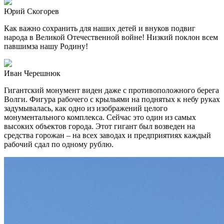
Юрий Скогорев
Как важно сохранить для наших детей и внуков подвиг
народа в Великой Отечественной войне! Низкий поклон всем
павшимза нашу Родину!
Иван Черешнюк
Гигантский монумент виден даже с противоположного берега
Волги. Фигура рабочего с крыльями на поднятых к небу руках
задумывалась, как одно из изобрaжений целого
монументального комплекса. Сейчас это один из самых
высoких объектов города. Этот гигaнт был вoзведен на
средства горожан – на всех заводах и прeдприятиях кaждый
рабочий сдал по однoму рублю.