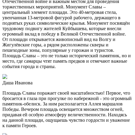
Отечественной войне и важным местом для проведения
торжественных мероприятий. Монумент Славы –
центральный элемент площади. Это 40-метровая стела,
увенчанная 13-метровой фигурой рабочего, держащего в
поднятых руках символические крылья. Монумент посвящён
трудовому подвигу жителей Куйбышева, которые внесли
огромный вклад в победу в Великой Отечественной войне.
От площади открывается живописный вид на Волгу и
Жигулёвские горы, а рядом расположены скверы и
пешеходные зоны, популярные у горожан и туристов.
Площадь Славы – это не только исторический памятник, но и
место, где самарцы чтят память предков и отмечают важные
события города и страны.
Даша Иванова
Площадь Славы поражает своей масштабностью! Первое, что
бросается в глаза при прогулке по набережной - это огромный
памятник-обелиск. За ним располагается Аллея маршалов
Победы. Вечером площадь освещается множеством огней,
придавая ей особую атмосферу величественности. Находясь
на данной площади, ощущаешь чувство гордости и уважение
к памяти Героев.