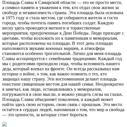
Площадь Славы в Самарской области — это не просто место,
а символ памяти и уважения к тем, кто отдал свои жизни за
свободу и независимость страны. Эта площадь была основана
в 1975 году и стала местом, где собираются жители и гости
города, чтобы почтить память погибших солдат. Каждую
весну здесь проводятся митинги и торжественные
мероприятия, приуроченные к Дню Победы. Люди приходят с
цветами, чтобы возложить их к памятникам и мемориалам,
которые расположены на площади. В этот день площади
наполняются звуками военных маршев, и атмосфера
становится особенно трогательной. Лично для меня площадь
Славы ассоциируется с семейными традициями. Каждый год
мы с родителями приходили сюда, чтобы вспомнить нашего
деда, который воевал на фронте. Он всегда рассказывал нам
истории о войне, о том, как важно помнить о тех, кто
защищал нашу страну. Эти воспоминания делают площадь
поистине священным местом для нашей семьи. Неоднократно
я замечал, как люди, останавливаясь у мемориалов,
погружаются в свои мысли, и можно увидеть слезы на глазах.
Площадь Славы объединяет поколения, и каждый может
найти здесь свою историю, свою связь с прошлым. Это место
остаётся в сердцах людей, напоминая о том, что мир и свобода
— это ценности, за которые стоит бороться.