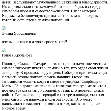
детей, заслуживают глубочайшего уважения и благодарности.
Их жертвы стали неотъемлемой частью победы, их сердца —
символом любви и самоотверженности. Слава матерям!
Выражаем бесконечную признательность за ваш подвиг,
который останется в памяти поколений.
Элина Ярославцева
очень красивое и атмосферное место!!
Илюза Арсланова
Площадь Славы в Самаре — это не просто памятное место, а
символ глубоких чувств и памяти о тех, кто отдал свои жизни
за Родину. В прошлом году в день Победы я приезжала сюда
с семьей, чтобы почтить память павших. Особенно
запомнился момент, когда я впервые увидела "Скорбящую
Мать". Её выражение печали и тоски так тронуло меня, что я
почувствовала связь с историей, с теми, кто пережил ужасы
войны. Вечный огонь, горящий в центре площади, стал для
меня символом надежды и благодарности. Это место
напоминает о важности памяти и о том, как важно ценить
мирное время.