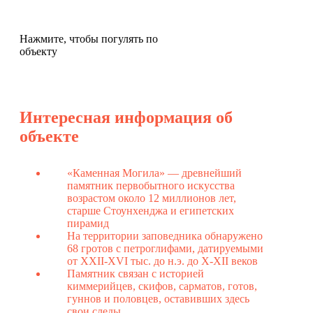
Нажмите, чтобы погулять по
объекту
Интересная информация об
объекте
«Каменная Могила» — древнейший
памятник первобытного искусства
возрастом около 12 миллионов лет,
старше Стоунхенджа и египетских
пирамид
На территории заповедника обнаружено
68 гротов с петроглифами, датируемыми
от XXII-XVI тыс. до н.э. до X-XII веков
Памятник связан с историей
киммерийцев, скифов, сарматов, готов,
гуннов и половцев, оставивших здесь
свои следы