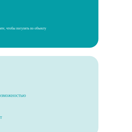
те, чтобы погулять по объекту
возможностью
т