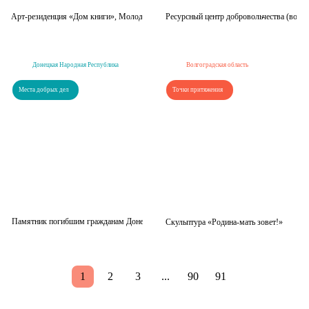
Арт-резиденция «Дом книги», Молодежный центр развития личности
Ресурсный центр добровольчества (волон
Донецкая Народная Республика
Волгоградская область
Места добрых дел
Точки притяжения
Памятник погибшим гражданам Донецкой Народной Республики
Скульптура «Родина-мать зовет!»
1
2
3
...
90
91