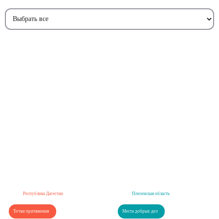
Республика Дагестан
Пензенская область
Точки притяжения
Места добрых дел